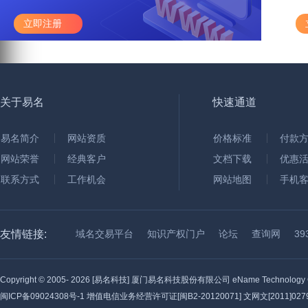
立即注册
关于易名
快速通道
易名简介
网站资质
价格标准
付款
网站荣誉
经典客户
文档下载
优惠
联系方式
工作机会
网站地图
手机
友情链接:
域名交易平台
知识产权门户
论坛
查询网
3
Copyright © 2005-
2026 [易名科技] 厦门易名科技股份有限公司 eName Technology C
闽ICP备09024308号-1
增值电信业务经营许可证[闽B2-20120071] 文网文[2011]0279